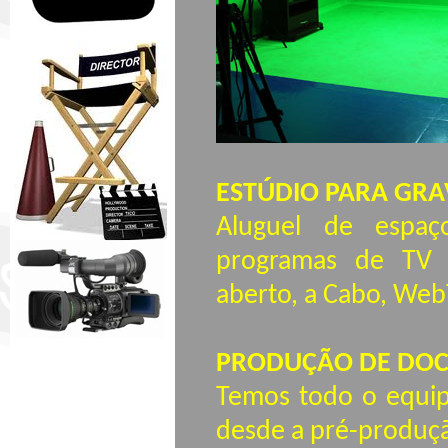
ESTÚDIO PARA GRA
Aluguel de espa
programas de TV pr
aberto, a Cabo, WebT
PRODUÇÃO DE DO
Temos todo o equipa
desde a pré-produçã